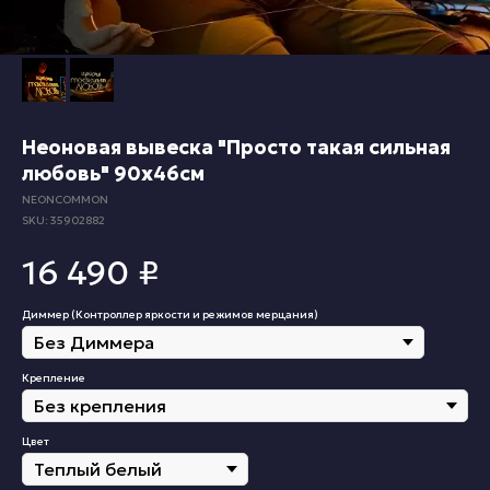
Неоновая вывеска "Просто такая сильная
любовь" 90х46см
NEONCOMMON
SKU:
35902882
16 490
₽
Диммер (Контроллер яркости и режимов мерцания)
Крепление
Цвет