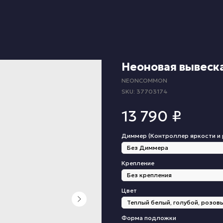
Неоновая вывеска
NEONCOMMON
SKU:
37703174
13 790
₽
Диммер (Контроллер яркости и
Крепление
Цвет
Форма подложки