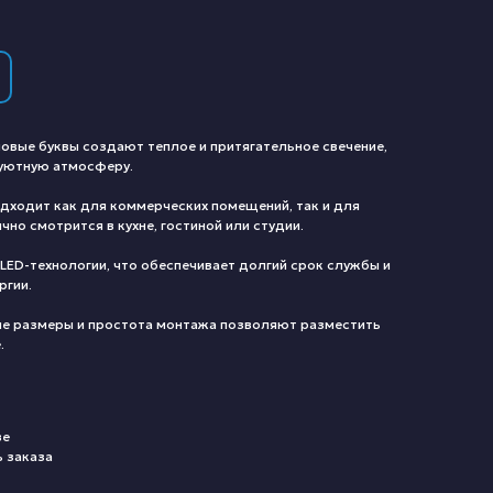
овые буквы создают теплое и притягательное свечение,
 уютную атмосферу.
дходит как для коммерческих помещений, так и для
но смотрится в кухне, гостиной или студии.
LED-технологии, что обеспечивает долгий срок службы и
ргии.
е размеры и простота монтажа позволяют разместить
.
ве
ь заказа