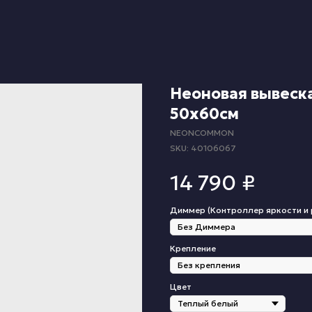
Неоновая вывеск
50х60см
NEONCOMMON
SKU:
40106067
14 790
₽
Диммер (Контроллер яркости и
Крепление
Цвет