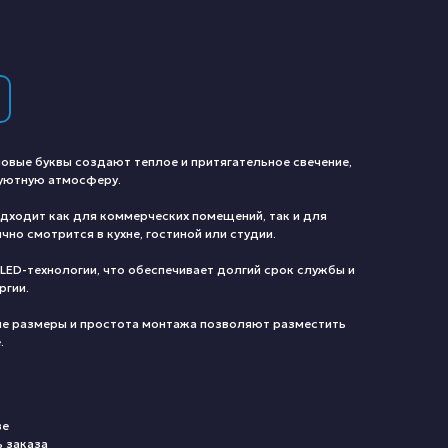
овые буквы создают теплое и притягательное свечение,
 уютную атмосферу.
дходит как для коммерческих помещений, так и для
но смотрится в кухне, гостиной или студии.
LED-технологии, что обеспечивает долгий срок службы и
ргии.
е размеры и простота монтажа позволяют разместить
.
ве
ь заказа