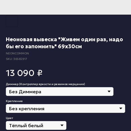
Неоновая вывеска "Живем один раз, надо
бы его запомнить" 69х30см
NEONCOMMON
SKU:
36565917
13 090
₽
Диммер (Контроллер яркости и режимов мерцания)
Крепление
Цвет