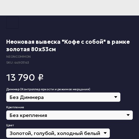
Неоновая вывеска "Кофе с собой" в рамке
золотая 80х53см
NEONCOMMON
SKU:
44903143
13 790
₽
Диммер (Контроллер яркости и режимов мерцания)
Крепление
Цвет