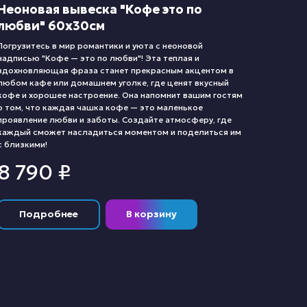
Неоновая вывеска "Кофе это по
любви" 60х30см
Погрузитесь в мир романтики и уюта с неоновой
надписью "Кофе — это по любви"! Эта теплая и
вдохновляющая фраза станет прекрасным акцентом в
любом кафе или домашнем уголке, где ценят вкусный
кофе и хорошее настроение. Она напомнит вашим гостям
о том, что каждая чашка кофе — это маленькое
проявление любви и заботы. Создайте атмосферу, где
каждый сможет насладиться моментом и поделиться им
с близкими!
8 790
₽
Подробнее
В корзину