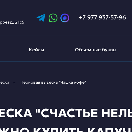
+7 977 937-57-96
роезд, 21с5
Кейсы
Объемные буквы
ески
Неоновая вывеска "Чашка кофе"
→
СКА "СЧАСТЬЕ НЕЛ