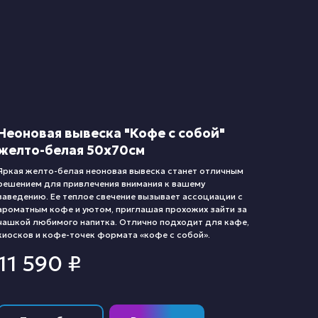
Неоновая вывеска "Кофе с собой"
желто-белая 50х70см
Яркая желто-белая неоновая вывеска станет отличным
решением для привлечения внимания к вашему
заведению. Ее теплое свечение вызывает ассоциации с
ароматным кофе и уютом, приглашая прохожих зайти за
чашкой любимого напитка. Отлично подходит для кафе,
киосков и кофе-точек формата «кофе с собой».
11 590
₽