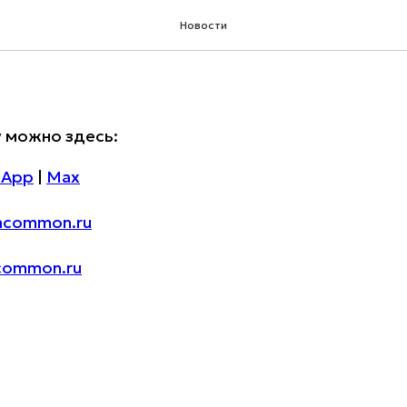
 автозапчастей
Новости
у можно здесь:
sApp
|
Max
oncommon.ru
common.ru