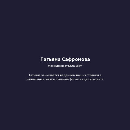
Татьяна Сафронова
Менеджер отдела SMM
Татьяна занимается ведением наших страниц в
социальных сетях и съемкой фото и видео контента.