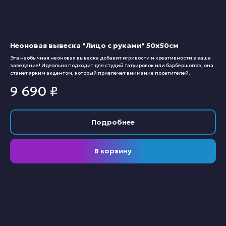
Неоновая вывеска "Лицо с руками" 50х50см
Эта необычная неоновая вывеска добавит игривости и креативности в ваше
заведение! Идеально подходит для студий татуировок или барбершопов, она
станет ярким акцентом, который привлечет внимание посетителей.
9 690
₽
Подробнее
В корзину