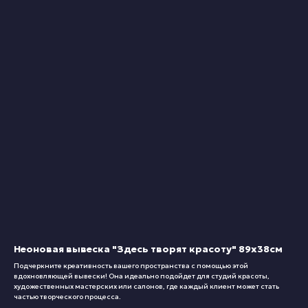
Неоновая вывеска "Здесь творят красоту" 89х38см
Подчеркните креативность вашего пространства с помощью этой
вдохновляющей вывески! Она идеально подойдет для студий красоты,
художественных мастерских или салонов, где каждый клиент может стать
частью творческого процесса.