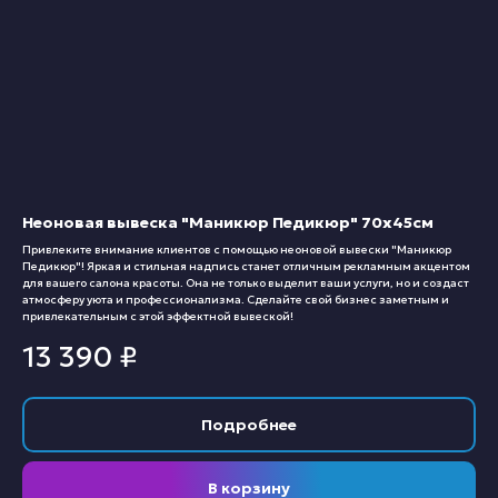
Неоновая вывеска "Маникюр Педикюр" 70х45см
Привлеките внимание клиентов с помощью неоновой вывески "Маникюр
Педикюр"! Яркая и стильная надпись станет отличным рекламным акцентом
для вашего салона красоты. Она не только выделит ваши услуги, но и создаст
атмосферу уюта и профессионализма. Сделайте свой бизнес заметным и
привлекательным с этой эффектной вывеской!
13 390
₽
Подробнее
В корзину