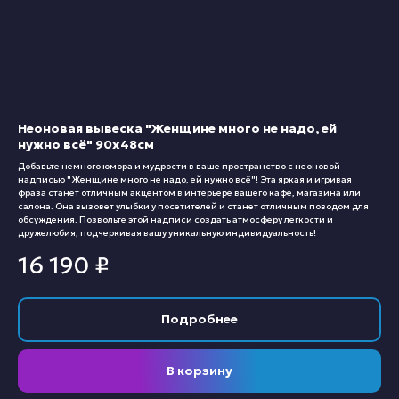
Неоновая вывеска "Женщине много не надо, ей
нужно всё" 90х48см
Добавьте немного юмора и мудрости в ваше пространство с неоновой
надписью "Женщине много не надо, ей нужно всё"! Эта яркая и игривая
фраза станет отличным акцентом в интерьере вашего кафе, магазина или
салона. Она вызовет улыбки у посетителей и станет отличным поводом для
обсуждения. Позвольте этой надписи создать атмосферу легкости и
дружелюбия, подчеркивая вашу уникальную индивидуальность!
16 190
₽
Подробнее
В корзину