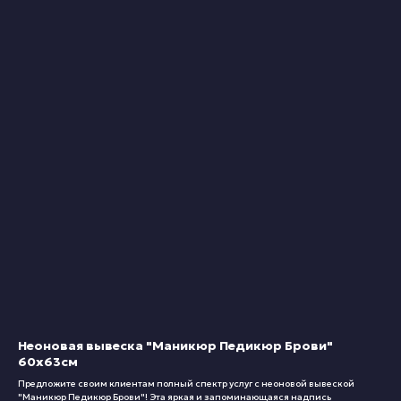
Неоновая вывеска "Маникюр Педикюр Брови"
60х63см
Предложите своим клиентам полный спектр услуг с неоновой вывеской
"Маникюр Педикюр Брови"! Эта яркая и запоминающаяся надпись