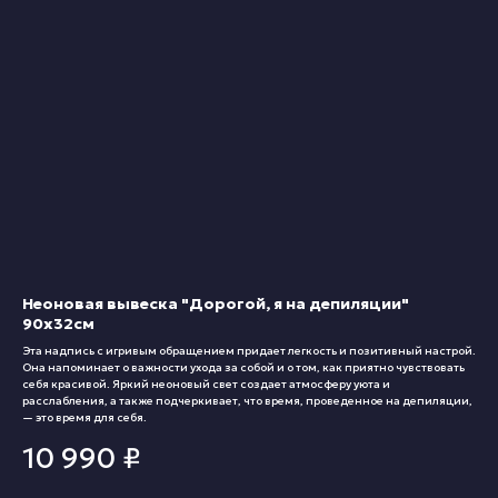
Неоновая вывеска "Дорогой, я на депиляции"
90х32см
Эта надпись с игривым обращением придает легкость и позитивный настрой.
Она напоминает о важности ухода за собой и о том, как приятно чувствовать
себя красивой. Яркий неоновый свет создает атмосферу уюта и
расслабления, а также подчеркивает, что время, проведенное на депиляции,
— это время для себя.
10 990
₽