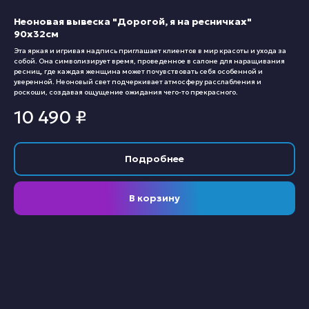
Неоновая вывеска "Дорогой, я на ресничках"
90х32см
Эта яркая и игривая надпись приглашает клиентов в мир красоты и ухода за
собой. Она символизирует время, проведенное в салоне для наращивания
ресниц, где каждая женщина может почувствовать себя особенной и
уверенной. Неоновый свет подчеркивает атмосферу расслабления и
роскоши, создавая ощущение ожидания чего-то прекрасного.
10 490
₽
Подробнее
В корзину