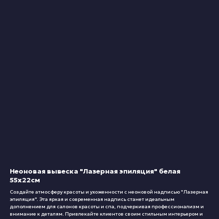
Неоновая вывеска "Лазерная эпиляция" белая
55х22см
Создайте атмосферу красоты и ухоженности с неоновой надписью "Лазерная
эпиляция". Эта яркая и современная надпись станет идеальным
дополнением для салонов красоты и спа, подчеркивая профессионализм и
внимание к деталям. Привлекайте клиентов своим стильным интерьером и