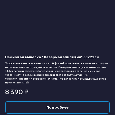
Неоновая вывеска "Лазерная эпиляция" 55х22см
Эффектная неоновая вывеска с этой фразой привлекает внимание и говорит
о современных методах ухода за телом. Лазерная эпиляция — это не только
эффективный способ избавиться от нежелательных волос, но и символ
уверенности в себе. Яркий неоновый свет создает ощущение
технологичности и профессионализма, что делает эту процедуру еще более
привлекательной.
8 390
₽
Подробнее