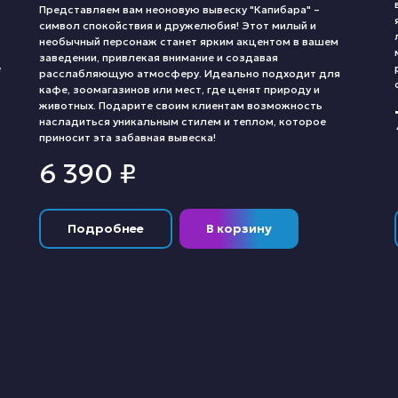
Представляем вам неоновую вывеску "Капибара" –
символ спокойствия и дружелюбия! Этот милый и
необычный персонаж станет ярким акцентом в вашем
заведении, привлекая внимание и создавая
е
расслабляющую атмосферу. Идеально подходит для
кафе, зоомагазинов или мест, где ценят природу и
животных. Подарите своим клиентам возможность
насладиться уникальным стилем и теплом, которое
приносит эта забавная вывеска!
6 390
₽
Подробнее
В корзину