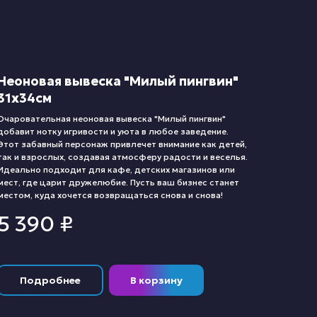
Неоновая вывеска "Милый пингвин"
31х34см
Очаровательная неоновая вывеска "Милый пингвин"
добавит нотку игривости и уюта в любое заведение.
Этот забавный персонаж привлечет внимание как детей,
так и взрослых, создавая атмосферу радости и веселья.
Идеально подходит для кафе, детских магазинов или
мест, где царит дружелюбие. Пусть ваш бизнес станет
местом, куда хочется возвращаться снова и снова!
5 390
₽
Подробнее
В корзину