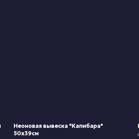
м
Неоновая вывеска "Капибара"
50х39см