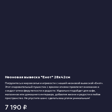
Неоновая вывеска "Енот" 28х42см
Погрузитесь в мир веселья и игривости с нашей неоновой вывеской «Енот».
Этот очаровательный пушистик с яркими огнями привлечет внимание и
создаст атмосферу легкости и радости. Идеально подойдет для кафе,
магазинов или домашнего интерьера, добавляя жизни и радости в любое
пространство. Не упустите шанс сделать ваш уголок уникальным!
7 190
₽