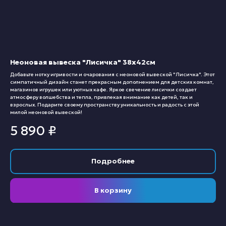
Неоновая вывеска "Лисичка" 38х42см
Добавьте нотку игривости и очарования с неоновой вывеской "Лисичка". Этот
симпатичный дизайн станет прекрасным дополнением для детских комнат,
магазинов игрушек или уютных кафе. Яркое свечение лисички создает
атмосферу волшебства и тепла, привлекая внимание как детей, так и
взрослых. Подарите своему пространству уникальность и радость с этой
милой неоновой вывеской!
5 890
₽
Подробнее
В корзину