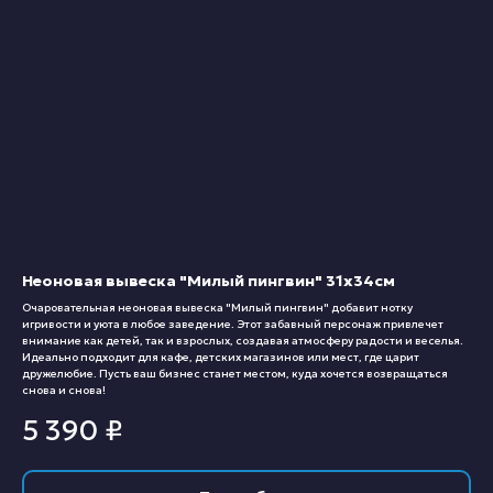
Неоновая вывеска "Милый пингвин" 31х34см
Очаровательная неоновая вывеска "Милый пингвин" добавит нотку
игривости и уюта в любое заведение. Этот забавный персонаж привлечет
внимание как детей, так и взрослых, создавая атмосферу радости и веселья.
Идеально подходит для кафе, детских магазинов или мест, где царит
дружелюбие. Пусть ваш бизнес станет местом, куда хочется возвращаться
снова и снова!
5 390
₽