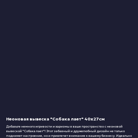
Неоновая вывеска "Собака лает" 40х27см
Добавьте немного игривости и харизмы в ваше пространство с неоновой
вывеской "Собака лает"! Этот забавный и дружелюбный дизайн не только
поднимет настроение, но и привлечет внимание к вашему бизнесу. Идеально