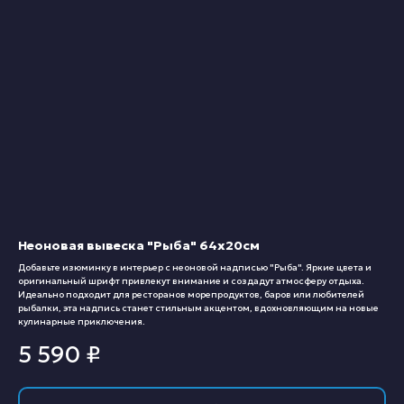
Неоновая вывеска "Рыба" 64х20см
Добавьте изюминку в интерьер с неоновой надписью "Рыба". Яркие цвета и
оригинальный шрифт привлекут внимание и создадут атмосферу отдыха.
Идеально подходит для ресторанов морепродуктов, баров или любителей
рыбалки, эта надпись станет стильным акцентом, вдохновляющим на новые
кулинарные приключения.
5 590
₽