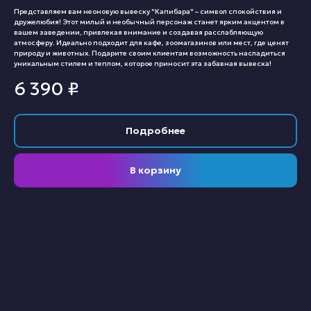
Представляем вам неоновую вывеску "Капибара" – символ спокойствия и
дружелюбия! Этот милый и необычный персонаж станет ярким акцентом в
вашем заведении, привлекая внимание и создавая расслабляющую
атмосферу. Идеально подходит для кафе, зоомагазинов или мест, где ценят
природу и животных. Подарите своим клиентам возможность насладиться
уникальным стилем и теплом, которое приносит эта забавная вывеска!
6 390
₽
Подробнее
В корзину