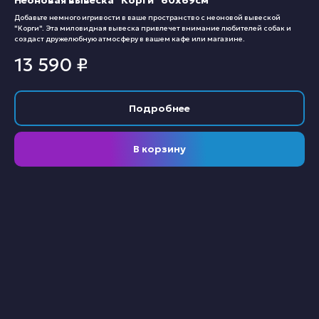
Неоновая вывеска "Корги" 60х69см
Добавьте немного игривости в ваше пространство с неоновой вывеской
"Корги". Эта миловидная вывеска привлечет внимание любителей собак и
создаст дружелюбную атмосферу в вашем кафе или магазине.
13 590
₽
Подробнее
В корзину