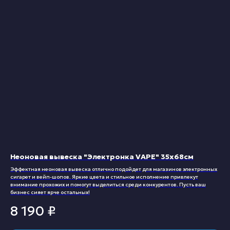
Неоновая вывеска "Электронка VAPE" 35х68см
Эффектная неоновая вывеска отлично подойдет для магазинов электронных
сигарет и вейп-шопов. Яркие цвета и стильное исполнение привлекут
внимание прохожих и помогут выделиться среди конкурентов. Пусть ваш
бизнес сияет ярче остальных!
8 190
₽