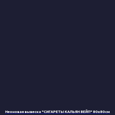
Неоновая вывеска "СИГАРЕТЫ КАЛЬЯН ВЕЙП" 80х80см