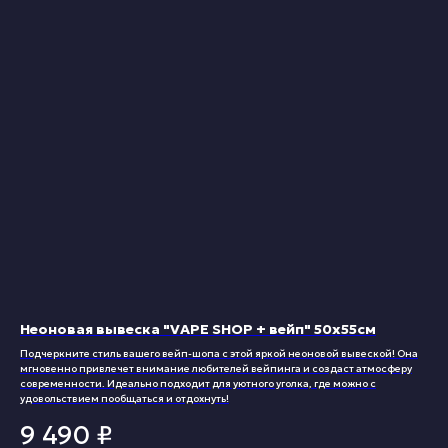
Неоновая вывеска "VAPE SHOP + вейп" 50х55см
Подчеркните стиль вашего вейп-шопа с этой яркой неоновой вывеской! Она
мгновенно привлечет внимание любителей вейпинга и создаст атмосферу
современности. Идеально подходит для уютного уголка, где можно с
удовольствием пообщаться и отдохнуть!
9 490
₽