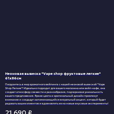
Неоновая вывеска "Vape shop фруктовые легкие"
61х86см
Погрузитесь в мир ароматного вейпинга с нашей неоновой вывеской "Vape
Shop Легкие"! Идеально подходит для вашего магазина или вейп-кафе, она
создает атмосферу свежести и разнообразия, подчеркивая уникальность
вашего предложения. Яркие цвета и оригинальный дизайн привлекут
внимание и создадут запоминающийся визуальный акцент, который будет
радовать ваших клиентов и вдохновлять их на новые вкусовые эксперименты!
21 690
₽