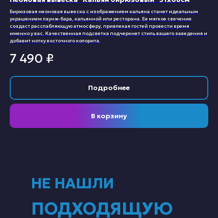
Бирюзовая неоновая вывеска с изображением кальяна станет идеальным
украшением лаунж-бара, кальянной или ресторана. Ее мягкое свечение
создаст расслабляющую атмосферу, привлекая гостей провести время
именно у вас. Качественная подсветка подчеркнет стиль вашего заведения и
добавит нотку восточного колорита.
7 490
₽
Подробнее
В корзину
НЕ НАШЛИ
ПОДХОДЯЩУЮ