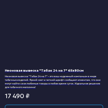
Неоновая вывеска "Табак 24 на 7" 65х80см
Неоновая вывеска "Табак 24 на 7" – это ваш надежный компаньон в мире
табачных изделий. Яркий свет и четкий шрифт сообщают клиентам, что они
могут найти свои любимые товары в любое время суток. Идеальное решение
для табачного магазина!
17 490
₽