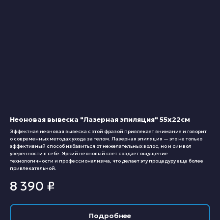
Неоновая вывеска "Лазерная эпиляция" 55х22см
Эффектная неоновая вывеска с этой фразой привлекает внимание и говорит
о современных методах ухода за телом. Лазерная эпиляция — это не только
эффективный способ избавиться от нежелательных волос, но и символ
уверенности в себе. Яркий неоновый свет создает ощущение
технологичности и профессионализма, что делает эту процедуру еще более
привлекательной.
8 390
₽
Подробнее