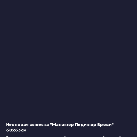
Неоновая вывеска "Маникюр Педикюр Брови"
60х63см