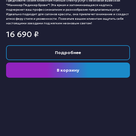
Предложите своим клиентам полный спектр услуг с неоновой вывеской
"Маникюр Педикюр Брови"! Эта яркая и запоминающаяся надпись
подчеркнет ваш профессионализм и разнообразие предлагаемых услуг.
Идеально подходит для салонов красоты, она привлечет внимание и создаст
атмосферу стиля и ухоженности. Позвольте вашим клиентам ощутить себя
настоящими звездами под мягким неоновым светом!
16 690
₽
Подробнее
В корзину