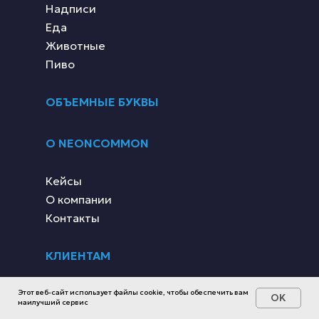
Надписи
Еда
Животные
Пиво
ОБЪЕМНЫЕ БУКВЫ
О NEONCOMMON
Кейсы
О компании
Контакты
КЛИЕНТАМ
Доставка и оплата
Этот веб-сайт использует файлы cookie, чтобы обеспечить вам
OK
наилучший сервис
Монтаж