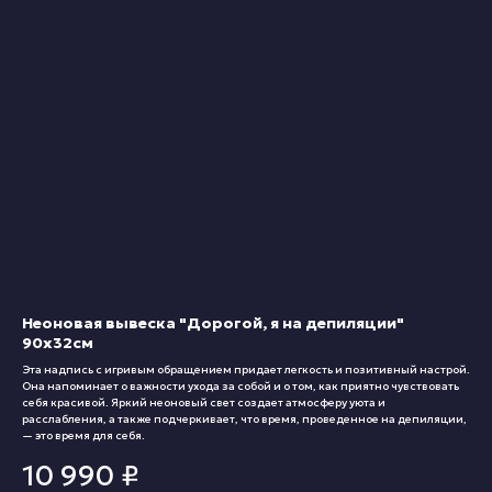
Неоновая вывеска "Дорогой, я на депиляции"
90х32см
Эта надпись с игривым обращением придает легкость и позитивный настрой.
Она напоминает о важности ухода за собой и о том, как приятно чувствовать
себя красивой. Яркий неоновый свет создает атмосферу уюта и
расслабления, а также подчеркивает, что время, проведенное на депиляции,
— это время для себя.
10 990
₽