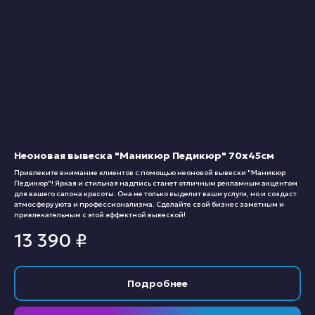
Неоновая вывеска "Маникюр Педикюр" 70х45см
Привлеките внимание клиентов с помощью неоновой вывески "Маникюр
Педикюр"! Яркая и стильная надпись станет отличным рекламным акцентом
для вашего салона красоты. Она не только выделит ваши услуги, но и создаст
атмосферу уюта и профессионализма. Сделайте свой бизнес заметным и
привлекательным с этой эффектной вывеской!
13 390
₽
Подробнее