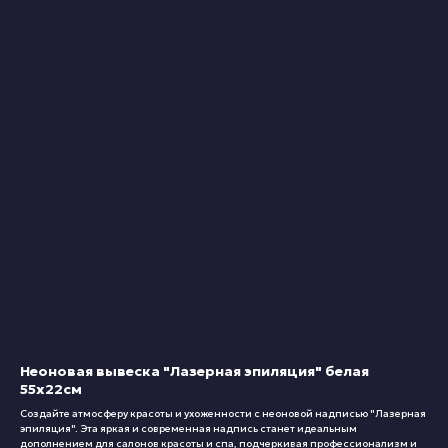
Неоновая вывеска "Лазерная эпиляция" белая
55х22см
Создайте атмосферу красоты и ухоженности с неоновой надписью "Лазерная
эпиляция". Эта яркая и современная надпись станет идеальным
дополнением для салонов красоты и спа, подчеркивая профессионализм и