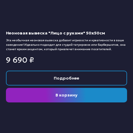
Неоновая вывеска "Лицо с руками" 50х50см
Эта необычная неоновая вывеска добавит игривости и креативности в ваше
заведение! Идеально подходит для студий татуировок или барбершопов, она
станет ярким акцентом, который привлечет внимание посетителей.
9 690
₽
Подробнее
В корзину