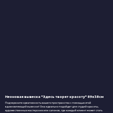
Неоновая вывеска "Здесь творят красоту" 89х38см
Подчеркните креативность вашего пространства с помощью этой
вдохновляющей вывески! Она идеально подойдет для студий красоты,
художественных мастерских или салонов, где каждый клиент может стать