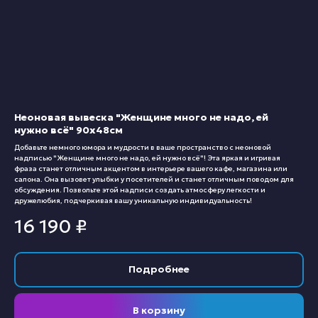
Неоновая вывеска "Женщине много не надо, ей
нужно всё" 90х48см
Добавьте немного юмора и мудрости в ваше пространство с неоновой
надписью "Женщине много не надо, ей нужно всё"! Эта яркая и игривая
фраза станет отличным акцентом в интерьере вашего кафе, магазина или
салона. Она вызовет улыбки у посетителей и станет отличным поводом для
обсуждения. Позвольте этой надписи создать атмосферу легкости и
дружелюбия, подчеркивая вашу уникальную индивидуальность!
16 190
₽
Подробнее
В корзину