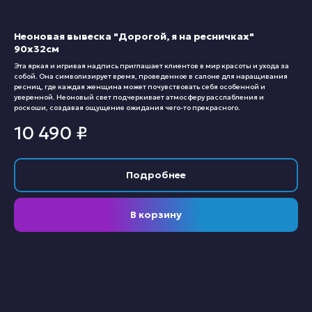
Неоновая вывеска "Дорогой, я на ресничках"
90х32см
Эта яркая и игривая надпись приглашает клиентов в мир красоты и ухода за
собой. Она символизирует время, проведенное в салоне для наращивания
ресниц, где каждая женщина может почувствовать себя особенной и
уверенной. Неоновый свет подчеркивает атмосферу расслабления и
роскоши, создавая ощущение ожидания чего-то прекрасного.
10 490
₽
Подробнее
В корзину