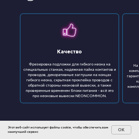
Качество
Фрезеровка подложки для гибкого неона на
На
специальных станках, надежная пайка контактов и
комп
проводов, декоративные заглушки на концах
гарант
гибкого неона, скрытная проклейка проводов с
к
обратной стороны неоновой вывески, а также
компл
проверенные временем блоки питания - всё это
про неоновые вывески NEONCOMMON.
Этот веб-сайт использует файлы cookie, чтобы обеспечить вам
OK
наилучший сервис