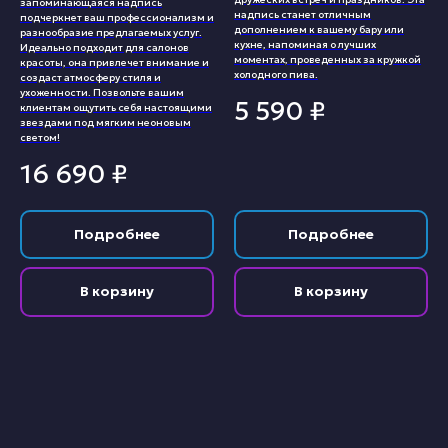
запоминающаяся надпись
надпись станет отличным
подчеркнет ваш профессионализм и
дополнением к вашему бару или
разнообразие предлагаемых услуг.
кухне, напоминая о лучших
Идеально подходит для салонов
моментах, проведенных за кружкой
красоты, она привлечет внимание и
холодного пива.
создаст атмосферу стиля и
ухоженности. Позвольте вашим
5 590
₽
клиентам ощутить себя настоящими
звездами под мягким неоновым
светом!
16 690
₽
Подробнее
Подробнее
В корзину
В корзину