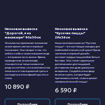
Неоновая вывеска
Неоновая вывеска
"Дорогой, я на
"Кусочек пиццы"
маникюре" 90х30см
29х36см
Эта вывеска привлекает внимание
Наша неоновая вывеска "Кусочек
своим ярким светом и игривым
пиццы" – это настоящая находка для
посланием. Она говорит о том, что
любителей итальянской кухни! Яркое
забота о себе и своем внешнем виде
свечение и игривый дизайн
— это важная часть жизни. Время,
заставят сердца пиццолюбов биться
проведенное на маникюре,
быстрее. Она станет идеальным
становится не только моментом
дополнением для пиццерий,
ухода за ногтями, но и возможностью
ресторанов или даже домашних
отвлечься от повседневной суеты и
вечеринок. Создайте атмосферу
насладиться атмосферой красоты и
веселья и уюта, которая будет
стиля.
притягивать гостей, словно аромат
свежевыпеченной пиццы!
10 890
₽
6 590
₽
Подробнее
Подробнее