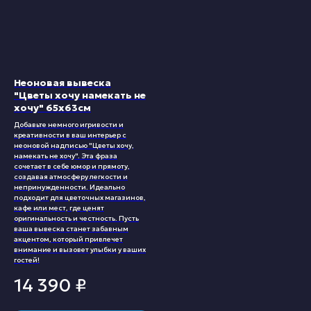
Неоновая вывеска
"Цветы хочу намекать не
хочу" 65х63см
Добавьте немного игривости и
креативности в ваш интерьер с
неоновой надписью "Цветы хочу,
намекать не хочу". Эта фраза
сочетает в себе юмор и прямоту,
создавая атмосферу легкости и
непринужденности. Идеально
подходит для цветочных магазинов,
кафе или мест, где ценят
оригинальность и честность. Пусть
ваша вывеска станет забавным
акцентом, который привлечет
внимание и вызовет улыбки у ваших
гостей!
14 390
₽