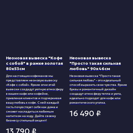
Неоновая вывеска "Кофе
Неоновая вывеска
с собой" в рамке золотая
"Просто такая сильная
80х53см
любовь" 90х46см
Для настоящих кофеманов мы
Неоновая вывеска "Просто такая
представляем неоновую вывеску
сильная любовь" – это идеальный
«Кофе с собой». Яркие огни этой
способ выразить свои чувства. Яркие
вывески создадут уютную атмосферу
буквы и романтичный дизайн
в вашем кафе или кофейне,
создадут атмосферу тепла и уюта,
привлекая клиентов и подчеркивая
идеально подходят для кафе или
вашу любовь к кофе. С ней каждый
романтического уголка.
гость почувствует себя как дома и
16 490
₽
сможет насладиться любимым
напитком на ходу. Дайте своему
бизнесу стильный акцент!
13 790
₽