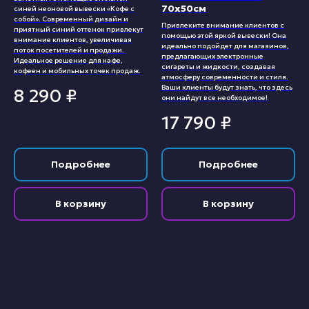
70х50см
синей неоновой вывески «Кофе с
собой». Современный дизайн и
Привлеките внимание клиентов с
приятный синий оттенок привлекут
помощью этой яркой вывески! Она
внимание клиентов, увеличивая
идеально подойдет для магазинов,
поток посетителей и продажи.
предлагающих электронные
Идеальное решение для кафе,
сигареты и жидкости, создавая
кофеен и мобильных точек продаж.
атмосферу современности и стиля.
Ваши клиенты будут знать, что здесь
8 290
₽
они найдут все необходимое!
17 790
₽
Подробнее
Подробнее
В корзину
В корзину