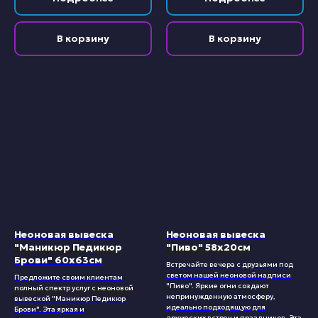
В корзину
В корзину
Неоновая вывеска
Неоновая вывеска
"Маникюр Педикюр
"Пиво" 58х20см
Брови" 60х63см
Встречайте вечера с друзьями под
светом нашей неоновой надписи
Предложите своим клиентам
"Пиво". Яркие огни создают
полный спектр услуг с неоновой
непринужденную атмосферу,
вывеской "Маникюр Педикюр
идеально подходящую для
Брови". Эта яркая и
дружеских встреч и праздников. Эта