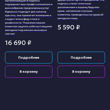
запоминающаяся надпись
надпись станет отличным
подчеркнет ваш профессионализм и
дополнением к вашему бару или
разнообразие предлагаемых услуг.
кухне, напоминая о лучших
Идеально подходит для салонов
моментах, проведенных за кружкой
красоты, она привлечет внимание и
холодного пива.
создаст атмосферу стиля и
ухоженности. Позвольте вашим
5 590
₽
клиентам ощутить себя настоящими
звездами под мягким неоновым
светом!
16 690
₽
Подробнее
Подробнее
В корзину
В корзину