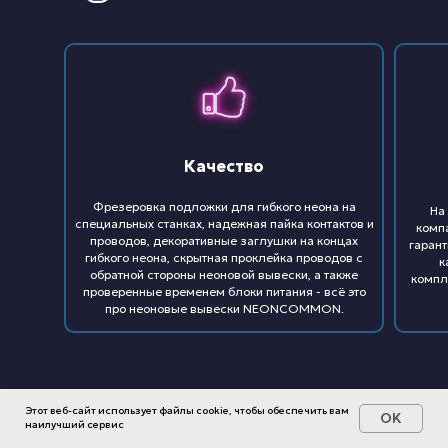
Качество
Фрезеровка подложки для гибкого неона на
На
специальных станках, надежная пайка контактов и
комп
проводов, декоративные заглушки на концах
гарант
гибкого неона, скрытная проклейка проводов с
к
обратной стороны неоновой вывески, а также
компл
проверенные временем блоки питания - всё это
про неоновые вывески NEONCOMMON.
Этот веб-сайт использует файлы cookie, чтобы обеспечить вам
OK
наилучший сервис