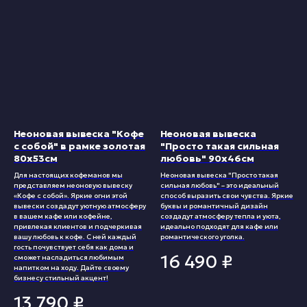
Неоновая вывеска "Кофе
Неоновая вывеска
с собой" в рамке золотая
"Просто такая сильная
80х53см
любовь" 90х46см
Для настоящих кофеманов мы
Неоновая вывеска "Просто такая
представляем неоновую вывеску
сильная любовь" – это идеальный
«Кофе с собой». Яркие огни этой
способ выразить свои чувства. Яркие
вывески создадут уютную атмосферу
буквы и романтичный дизайн
в вашем кафе или кофейне,
создадут атмосферу тепла и уюта,
привлекая клиентов и подчеркивая
идеально подходят для кафе или
вашу любовь к кофе. С ней каждый
романтического уголка.
гость почувствует себя как дома и
16 490
₽
сможет насладиться любимым
напитком на ходу. Дайте своему
бизнесу стильный акцент!
13 790
₽