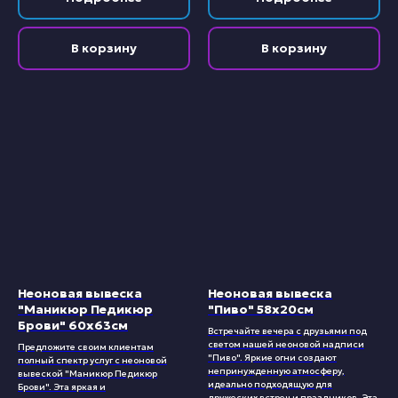
В корзину
В корзину
Неоновая вывеска
Неоновая вывеска
"Маникюр Педикюр
"Пиво" 58х20см
Брови" 60х63см
Встречайте вечера с друзьями под
светом нашей неоновой надписи
Предложите своим клиентам
"Пиво". Яркие огни создают
полный спектр услуг с неоновой
непринужденную атмосферу,
вывеской "Маникюр Педикюр
идеально подходящую для
Брови". Эта яркая и
дружеских встреч и праздников. Эта