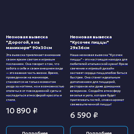
Неоновая вывеска
Неоновая вывеска
"Дорогой, я на
"Кусочек пиццы"
маникюре" 90х30см
29х36см
Эта вывеска привлекает внимание
Наша неоновая вывеска "Кусочек
своим ярким светом и игривым
пиццы" – это настоящая находка для
посланием. Она говорит о том, что
любителей итальянской кухни! Яркое
забота о себе и своем внешнем виде
свечение и игривый дизайн
— это важная часть жизни. Время,
заставят сердца пиццолюбов биться
проведенное на маникюре,
быстрее. Она станет идеальным
становится не только моментом
дополнением для пиццерий,
ухода за ногтями, но и возможностью
ресторанов или даже домашних
отвлечься от повседневной суеты и
вечеринок. Создайте атмосферу
насладиться атмосферой красоты и
веселья и уюта, которая будет
стиля.
притягивать гостей, словно аромат
свежевыпеченной пиццы!
10 890
₽
6 590
₽
Подробнее
Подробнее