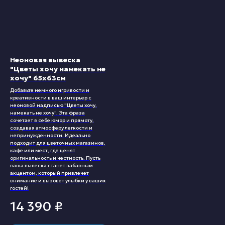
Неоновая вывеска
"Цветы хочу намекать не
хочу" 65х63см
Добавьте немного игривости и
креативности в ваш интерьер с
неоновой надписью "Цветы хочу,
намекать не хочу". Эта фраза
сочетает в себе юмор и прямоту,
создавая атмосферу легкости и
непринужденности. Идеально
подходит для цветочных магазинов,
кафе или мест, где ценят
оригинальность и честность. Пусть
ваша вывеска станет забавным
акцентом, который привлечет
внимание и вызовет улыбки у ваших
гостей!
14 390
₽