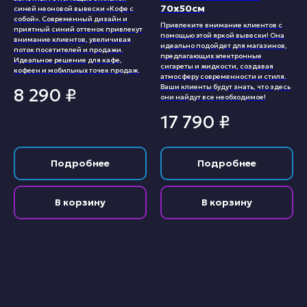
70х50см
синей неоновой вывески «Кофе с
собой». Современный дизайн и
Привлеките внимание клиентов с
приятный синий оттенок привлекут
помощью этой яркой вывески! Она
внимание клиентов, увеличивая
идеально подойдет для магазинов,
поток посетителей и продажи.
предлагающих электронные
Идеальное решение для кафе,
сигареты и жидкости, создавая
кофеен и мобильных точек продаж.
атмосферу современности и стиля.
Ваши клиенты будут знать, что здесь
8 290
₽
они найдут все необходимое!
17 790
₽
Подробнее
Подробнее
В корзину
В корзину