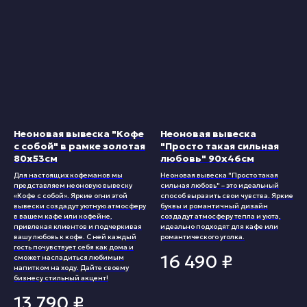
Неоновая вывеска "Кофе
Неоновая вывеска
с собой" в рамке золотая
"Просто такая сильная
80х53см
любовь" 90х46см
Для настоящих кофеманов мы
Неоновая вывеска "Просто такая
представляем неоновую вывеску
сильная любовь" – это идеальный
«Кофе с собой». Яркие огни этой
способ выразить свои чувства. Яркие
вывески создадут уютную атмосферу
буквы и романтичный дизайн
в вашем кафе или кофейне,
создадут атмосферу тепла и уюта,
привлекая клиентов и подчеркивая
идеально подходят для кафе или
вашу любовь к кофе. С ней каждый
романтического уголка.
гость почувствует себя как дома и
16 490
₽
сможет насладиться любимым
напитком на ходу. Дайте своему
бизнесу стильный акцент!
13 790
₽