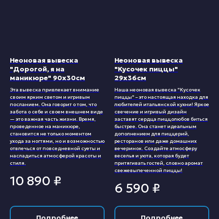
Неоновая вывеска
Неоновая вывеска
"Дорогой, я на
"Кусочек пиццы"
маникюре" 90х30см
29х36см
Эта вывеска привлекает внимание
Наша неоновая вывеска "Кусочек
своим ярким светом и игривым
пиццы" – это настоящая находка для
посланием. Она говорит о том, что
любителей итальянской кухни! Яркое
забота о себе и своем внешнем виде
свечение и игривый дизайн
— это важная часть жизни. Время,
заставят сердца пиццолюбов биться
проведенное на маникюре,
быстрее. Она станет идеальным
становится не только моментом
дополнением для пиццерий,
ухода за ногтями, но и возможностью
ресторанов или даже домашних
отвлечься от повседневной суеты и
вечеринок. Создайте атмосферу
насладиться атмосферой красоты и
веселья и уюта, которая будет
стиля.
притягивать гостей, словно аромат
свежевыпеченной пиццы!
10 890
₽
6 590
₽
Подробнее
Подробнее