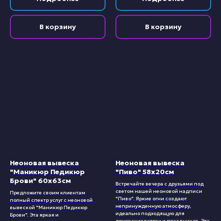
В корзину
В корзину
Неоновая вывеска
Неоновая вывеска
"Маникюр Педикюр
"Пиво" 58х20см
Брови" 60х63см
Встречайте вечера с друзьями под
светом нашей неоновой надписи
Предложите своим клиентам
"Пиво". Яркие огни создают
полный спектр услуг с неоновой
непринужденную атмосферу,
вывеской "Маникюр Педикюр
идеально подходящую для
Брови". Эта яркая и
дружеских встреч и праздников. Эта