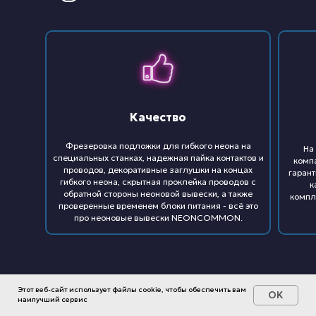
Качество
Фрезеровка подложки для гибкого неона на
На
специальных станках, надежная пайка контактов и
комп
проводов, декоративные заглушки на концах
гарант
гибкого неона, скрытная проклейка проводов с
к
обратной стороны неоновой вывески, а также
компл
проверенные временем блоки питания - всё это
про неоновые вывески NEONCOMMON.
Этот веб-сайт использует файлы cookie, чтобы обеспечить вам
OK
наилучший сервис