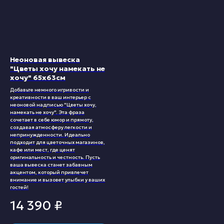
Неоновая вывеска
"Цветы хочу намекать не
хочу" 65х63см
Добавьте немного игривости и
креативности в ваш интерьер с
неоновой надписью "Цветы хочу,
намекать не хочу". Эта фраза
сочетает в себе юмор и прямоту,
создавая атмосферу легкости и
непринужденности. Идеально
подходит для цветочных магазинов,
кафе или мест, где ценят
оригинальность и честность. Пусть
ваша вывеска станет забавным
акцентом, который привлечет
внимание и вызовет улыбки у ваших
гостей!
14 390
₽