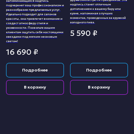
запоминающаяся надпись
надпись станет отличным
подчеркнет ваш профессионализм и
дополнением к вашему бару или
разнообразие предлагаемых услуг.
кухне, напоминая о лучших
Идеально подходит для салонов
моментах, проведенных за кружкой
красоты, она привлечет внимание и
холодного пива.
создаст атмосферу стиля и
ухоженности. Позвольте вашим
5 590
₽
клиентам ощутить себя настоящими
звездами под мягким неоновым
светом!
16 690
₽
Подробнее
Подробнее
В корзину
В корзину