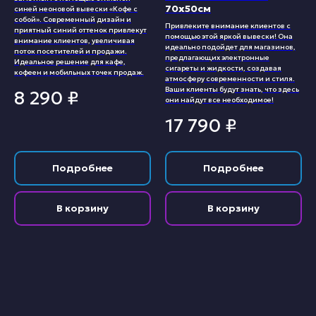
70х50см
синей неоновой вывески «Кофе с
собой». Современный дизайн и
Привлеките внимание клиентов с
приятный синий оттенок привлекут
помощью этой яркой вывески! Она
внимание клиентов, увеличивая
идеально подойдет для магазинов,
поток посетителей и продажи.
предлагающих электронные
Идеальное решение для кафе,
сигареты и жидкости, создавая
кофеен и мобильных точек продаж.
атмосферу современности и стиля.
Ваши клиенты будут знать, что здесь
8 290
₽
они найдут все необходимое!
17 790
₽
Подробнее
Подробнее
В корзину
В корзину